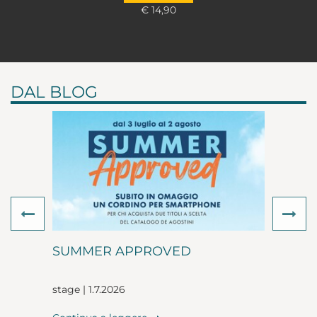
€ 14,90
DAL BLOG
Previous
Ne
SUMMER APPROVED
stage | 1.7.2026