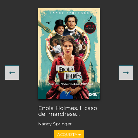
Previous
Ne
Enola Holmes. Il caso
del marchese...
Nancy Springer
ACQUISTA