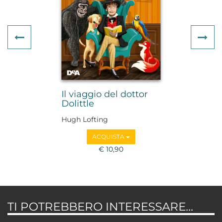
Previous
Ne
Il viaggio del dottor
Dolittle
Hugh Lofting
ACQUISTA
€ 10,90
TI POTREBBERO INTERESSARE...