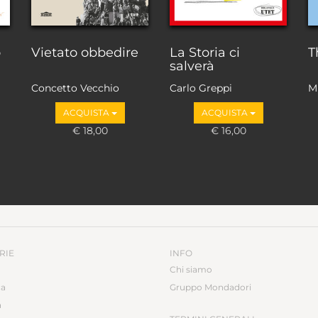
o
Vietato obbedire
La Storia ci
T
salverà
Concetto Vecchio
Carlo Greppi
M
ACQUISTA
ACQUISTA
€ 18,00
€ 16,00
RIE
INFO
Chi siamo
ca
Gruppo Mondadori
a