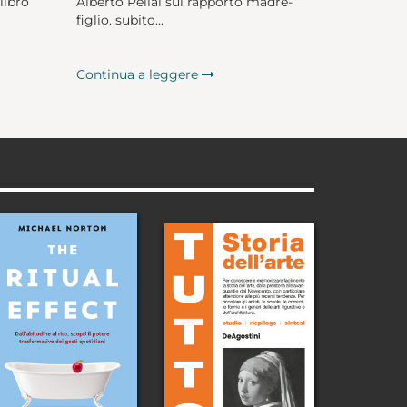
libro
Alberto Pellai sul rapporto madre-
figlio. subito...
Continua a leggere