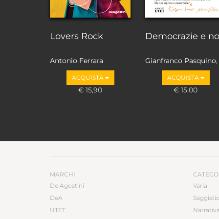
Lovers Rock
Democrazie e n
Antonio Ferrara
Gianfranco Pasquino,
Marco Valbruzzi
ACQUISTA
ACQUISTA
€ 15,90
€ 15,00
MARCHI
CATEGO
De Agostini
Varia
DeA
Saggisti
UTET
Narrativ