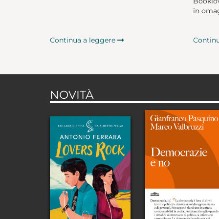
Booklov
in omag
Continua a leggere
Contin
NOVITÀ