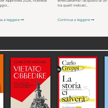
er Approved 2026, riceverai
effettueranno l’acquisto di un 
gio...
tra quelli indicati...
ua a leggere
Continua a leggere