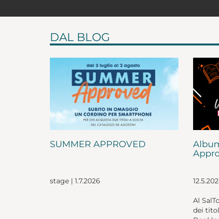
DAL BLOG
SUMMER APPROVED
Album
Appro
stage | 1.7.2026
12.5.20
Al SalT
dei tito