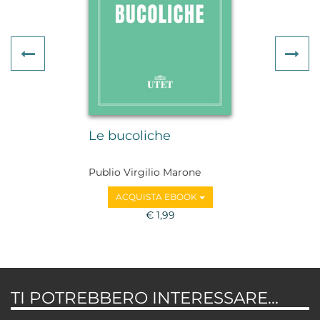
Previous
Ne
Le bucoliche
Publio Virgilio Marone
ACQUISTA EBOOK
€ 1,99
TI POTREBBERO INTERESSARE...