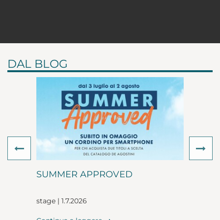
DAL BLOG
Previous
Ne
SUMMER APPROVED
stage | 1.7.2026