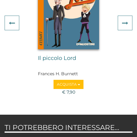
Previous
Ne
Il piccolo Lord
Frances H. Burnett
ACQUISTA
€ 7,90
TI POTREBBERO INTERESSARE...