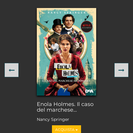
Previous
Ne
Enola Holmes. Il caso
del marchese...
Nancy Springer
ACQUISTA