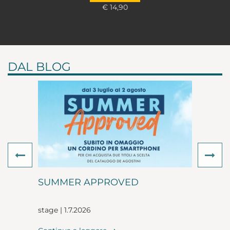
€ 14,90
DAL BLOG
Previous
Ne
SUMMER APPROVED
stage | 1.7.2026