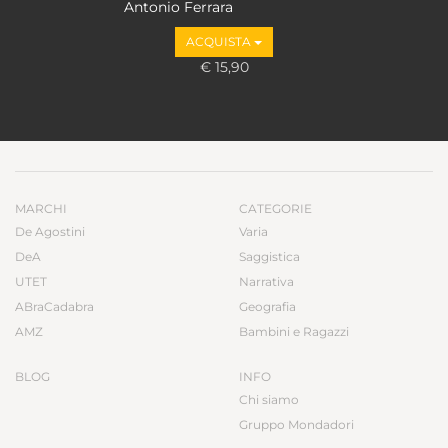
Antonio Ferrara
ACQUISTA
€ 15,90
MARCHI
CATEGORIE
De Agostini
Varia
DeA
Saggistica
UTET
Narrativa
ABraCadabra
Geografia
AMZ
Bambini e Ragazzi
BLOG
INFO
Chi siamo
Gruppo Mondadori