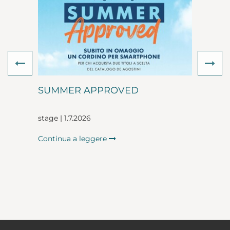
Previous
Ne
SUMMER APPROVED
stage | 1.7.2026
Continua a leggere