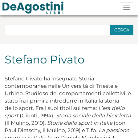
Togg
navig
CERCA
Stefano Pivato
Stefano Pivato ha insegnato Storia
contemporanea nelle Università di Trieste e
Urbino. Studioso dei comportamenti collettivi, è
stato fra i primi a introdurre in Italia la storia
dello sport. Fra i suoi titoli sul tema:
L’era dello
sport
(Giunti, 1994),
Storia sociale della bicicletta
(Il Mulino, 2019),
Storia dello sport in Italia
(con
Paul Dietschy, Il Mulino, 2019) e Tifo.
La passione
sportiva in Italia
(con Daniele Marchesini, Il