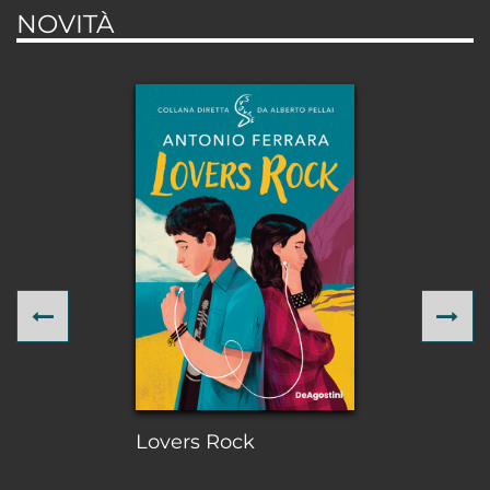
NOVITÀ
Previous
Ne
Lovers Rock