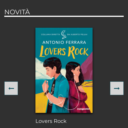
NOVITÀ
Previous
Ne
Lovers Rock