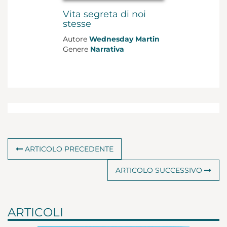
Vita segreta di noi
stesse
Autore
Wednesday Martin
Genere
Narrativa
Formato
cartonato con
sovraccoperta
Pagine
256
Data di uscita
2019
ACQUISTA
€ 19,00
ARTICOLO PRECEDENTE
ARTICOLO SUCCESSIVO
ARTICOLI