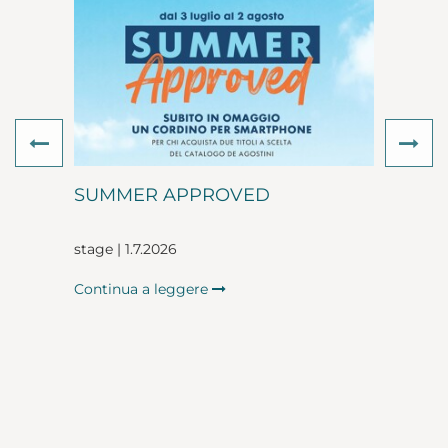
Previous
Ne
SUMMER APPROVED
stage | 1.7.2026
Continua a leggere