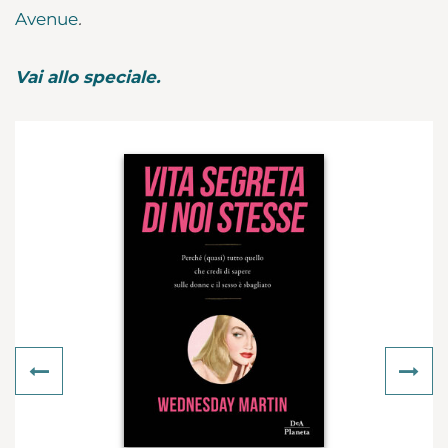
Avenue
.
Vai allo speciale.
Previous
Ne