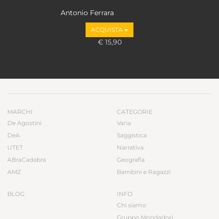
Antonio Ferrara
ACQUISTA
€ 15,90
MARCHI
CATEGORIE
De Agostini
Varia
DeA
Saggistica
UTET
Narrativa
ABraCadabra
Geografia
AMZ
Bambini e Ragazzi
BLOG
INFO
Chi siamo
Gruppo Mondadori