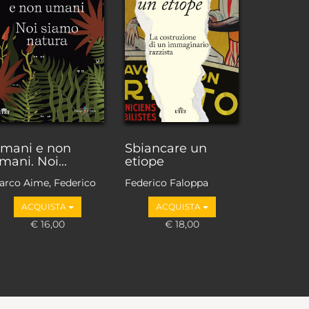
mani e non
Sbiancare un
mani. Noi...
etiope
arco Aime, Federico
Federico Faloppa
aloppa, Adriano
ACQUISTA
ACQUISTA
avole, Guido
rbujani, Irene
€ 16,00
€ 18,00
orgna, Emanuela
orgnino, Ugo Morelli,
arco Paolini