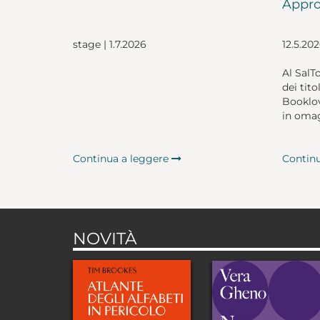
Appro
stage | 1.7.2026
12.5.20
Al SalT
dei tito
Booklov
in omag
Continua a leggere
Contin
NOVITÀ