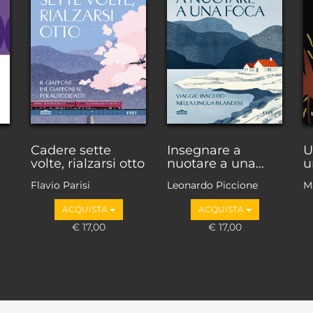
Cadere sette
Insegnare a
U
volte, rialzarsi otto
nuotare a una...
u
Flavio Parisi
Leonardo Piccione
M
F
ACQUISTA
ACQUISTA
F
€ 17,00
€ 17,00
Ba
B
B
M