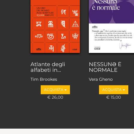
Atlante degli
NESSUNƏ È
alfabeti in...
NORMALE
Tim Brookes
Vera Gheno
ACQUISTA
ACQUISTA
€ 26,00
€ 15,00