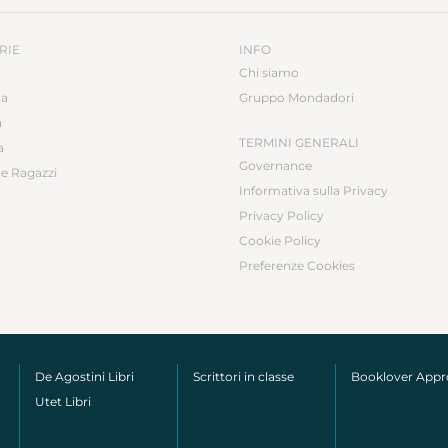
RIE
INFO
Chi siamo
ca
Gruppo Mondadori
a
TERMINI GENERALI
a
Governance
e Ragazzi
Informativa sulla Privacy
Privacy Policy
Cookie Policy
Preferenze Cookies
De Agostini Libri
Scrittori in classe
Booklover App
Utet Libri