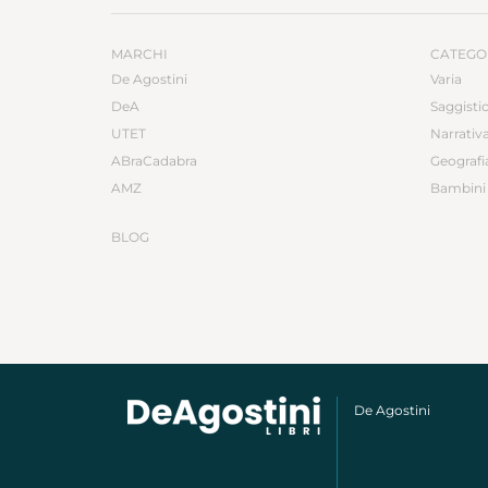
MARCHI
CATEGO
De Agostini
Varia
DeA
Saggisti
UTET
Narrativ
ABraCadabra
Geografi
AMZ
Bambini 
BLOG
De Agostini