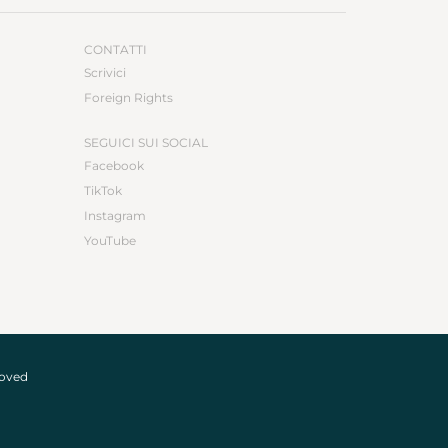
CONTATTI
Scrivici
Foreign Rights
SEGUICI SUI SOCIAL
Facebook
TikTok
Instagram
YouTube
roved