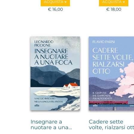
ACQUISTA
ACQUISTA
Favole, Guido
Barbujani, Irene
€ 16,00
€ 18,00
Borgna, Emanuela
Borgnino, Ugo Morelli,
Marco Paolini
Insegnare a
Cadere sette
nuotare a una...
volte, rialzarsi ot