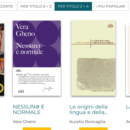
ECENTE
PER TITOLO A > Z
PER TITOLO Z > A
I PIÙ POPOLARI
NESSUNƏ È
Le origini della
L
NORMALE
lingua e della...
Vera Gheno
Aurelio Roncaglia
A
Ca