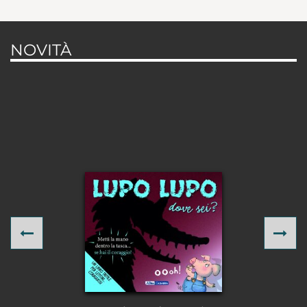
NOVITÀ
Previous
Ne