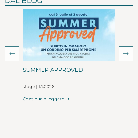
DAL BLOG
Previous
Ne
SUMMER APPROVED
stage | 1.7.2026
Continua a leggere