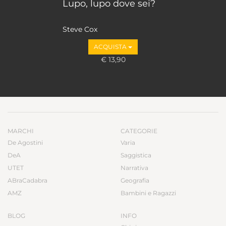
Lupo, lupo dove sei?
Steve Cox
ACQUISTA
€ 13,90
MARCHI
CATEGORIE
De Agostini
Varia
DeA
Saggistica
UTET
Narrativa
ABraCadabra
Geografia
AMZ
Bambini e Ragazzi
BLOG
INFO