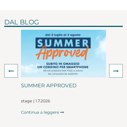
DAL BLOG
Previous
Ne
SUMMER APPROVED
stage | 1.7.2026
Continua a leggere