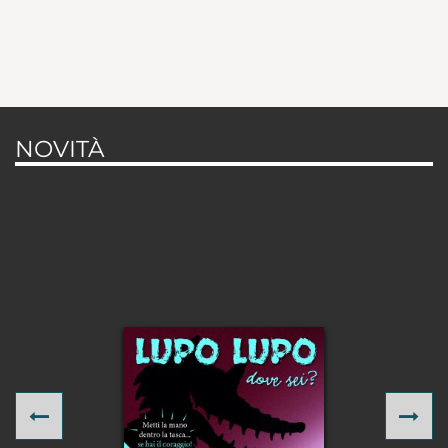
NOVITÀ
Previous
Ne