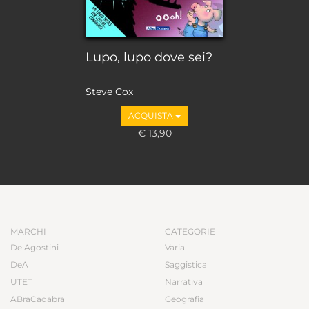
Lupo, lupo dove sei?
Steve Cox
ACQUISTA
€ 13,90
MARCHI
CATEGORIE
De Agostini
Varia
DeA
Saggistica
UTET
Narrativa
ABraCadabra
Geografia