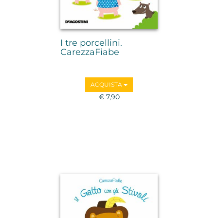
I tre porcellini.
CarezzaFiabe
ACQUISTA
€ 7,90