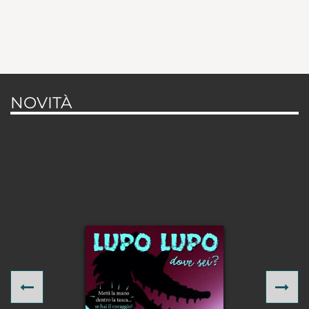
NOVITÀ
Previous
Ne