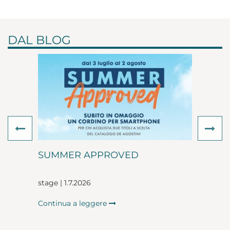
DAL BLOG
Previous
Ne
SUMMER APPROVED
stage | 1.7.2026
Continua a leggere