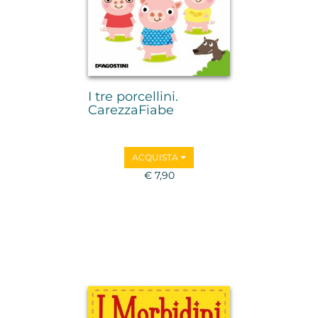
I tre porcellini.
CarezzaFiabe
ACQUISTA
€ 7,90