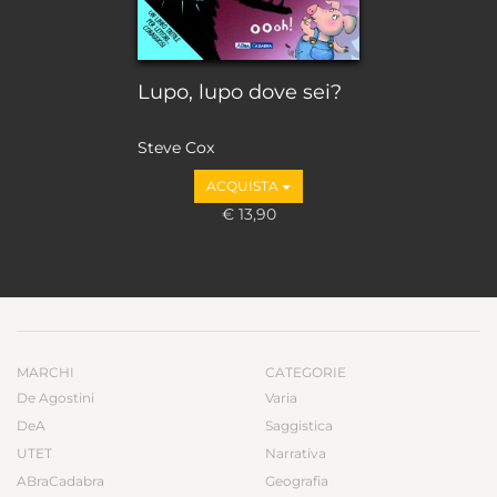
Lupo, lupo dove sei?
Steve Cox
ACQUISTA
€ 13,90
MARCHI
CATEGORIE
De Agostini
Varia
DeA
Saggistica
UTET
Narrativa
ABraCadabra
Geografia