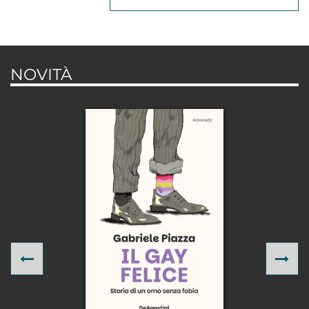
NOVITÀ
Previous
Ne