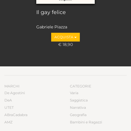
Il gay felice
Gabriele Piazza
ACQUISTA
€ 18,90
MARCHI
CATEGORIE
De Agostini
Varia
DeA
Saggistica
UTET
Narrativa
ABraCadabra
Geografia
AMZ
Bambini e Ragazzi