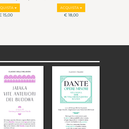
lbruzzi
QUISTA
ACQUISTA
€ 15,00
€ 18,00