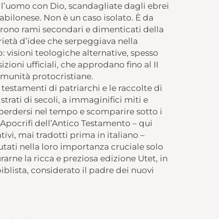
ell’uomo con Dio, scandagliate dagli ebrei
babilonese. Non è un caso isolato. È da
orirono rami secondari e dimenticati della
rietà d’idee che serpeggiava nella
: visioni teologiche alternative, spesso
ioni ufficiali, che approdano fino al II
omunità protocristiane.
testamenti di patriarchi e le raccolte di
trati di secoli, a immaginifici miti e
erdersi nel tempo e scomparire sotto i
i Apocrifi dell’Antico Testamento – qui
ativi, mai tradotti prima in italiano –
lutati nella loro importanza cruciale solo
arne la ricca e preziosa edizione Utet, in
iblista, considerato il padre dei nuovi