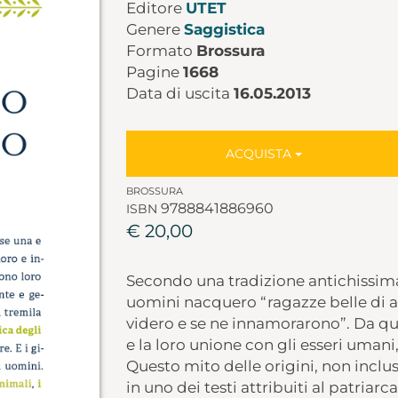
Editore
UTET
Genere
Saggistica
Formato
Brossura
Pagine
1668
Data di uscita
16.05.2013
ACQUISTA
BROSSURA
9788841886960
ISBN
€ 20,00
Secondo una tradizione antichissima
uomini nacquero “ragazze belle di aspe
videro e se ne innamorarono”. Da qu
e la loro unione con gli esseri umani, 
Questo mito delle origini, non inclu
in uno dei testi attribuiti al patriar