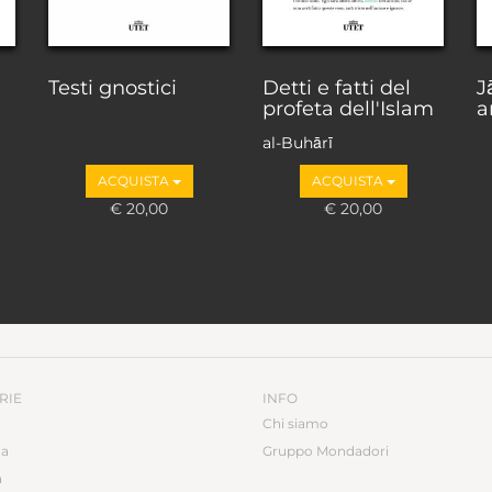
Testi gnostici
Detti e fatti del
J
profeta dell'Islam
a
al-Buhārī
ACQUISTA
ACQUISTA
€ 20,00
€ 20,00
RIE
INFO
Chi siamo
ca
Gruppo Mondadori
a