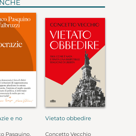
ANCHE
zie e no
Vietato obbedire
co Pasquino,
Concetto Vecchio