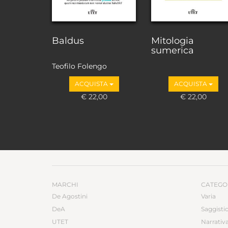
Baldus
Mitologia
sumerica
Teofilo Folengo
ACQUISTA
ACQUISTA
€ 22,00
€ 22,00
MARCHI
CATEGO
De Agostini
Varia
DeA
Saggisti
UTET
Narrativ