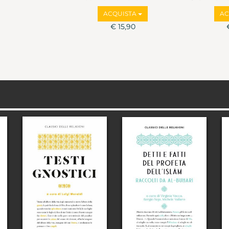
Marco Va
ACQUISTA
AC
€ 15,90