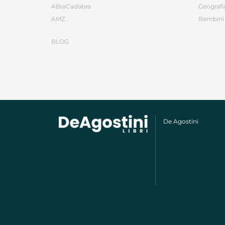
ABraCadabra
Geografi
AMZ
Bambini 
BLOG
De Agostini