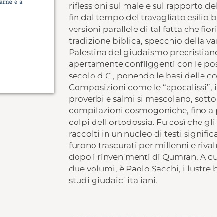
riflessioni sul male e sul rapporto d
fin dal tempo del travagliato esilio 
versioni parallele di tal fatta che fi
tradizione biblica, specchio della va
Palestina del giudaismo precristiano
apertamente confliggenti con le posiz
secolo d.C., ponendo le basi delle c
Composizioni come le “apocalissi”, i 
proverbi e salmi si mescolano, sotto s
compilazioni cosmogoniche, fino a p
colpi dell’ortodossia. Fu così che gl
raccolti in un nucleo di testi signific
furono trascurati per millenni e riva
dopo i rinvenimenti di Qumran. A cur
due volumi, è Paolo Sacchi, illustre b
studi giudaici italiani.