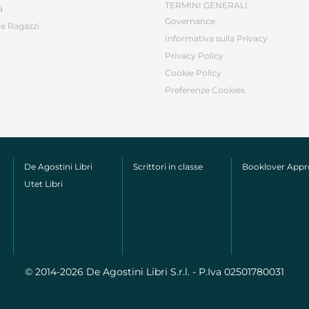
TERMINI GENERALI
a
Governance
e Ragazzi
Informativa sulla Privacy
Privacy Policy
Cookie Policy
Preferenze Cookies
De Agostini Libri
Scrittori in classe
Booklover App
Utet Libri
© 2014-2026 De Agostini Libri S.r.l. - P.Iva 02501780031