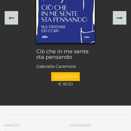
Previous
Ne
Ciò che in me sente
sta pensando
Gabriella Caramore
ACQUISTA
€ 18,00
MARCHI
CATEGORIE