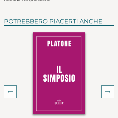
POTREBBERO PIACERTI ANCHE
Previous
Ne