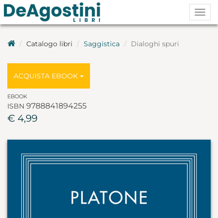
Togg
navig
Catalogo libri
Saggistica
Dialoghi spuri
ACQUISTA EBOOK
EBOOK
9788841894255
ISBN
€ 4,99