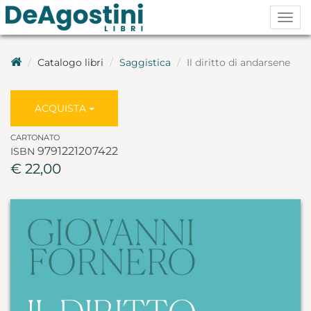
Togg
navig
Catalogo libri
Saggistica
Il diritto di andarsene
ACQUISTA
CARTONATO
9791221207422
ISBN
€ 22,00