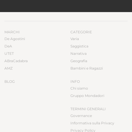
MARCHI
CATEGORIE
De Agostini
Varia
DeA
Saggistica
UTET
Narrativa
ABraCadabra
Geografia
AMZ
Bambini e Ragazzi
BLOG
INFO
Chi siamo
Gruppo Mondadori
TERMINI GENERALI
Governance
Informativa sulla Privacy
Privacy Policy