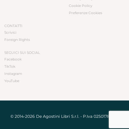
Cookie Policy
Preferenze Cookies
CONTATTI
Scrivici
Foreign Rights
SEGUICI SUI SOCIAL
Facebook
TikTok
Instagram
YouTube
© 2014-2026 De Agostini Libri S.r.l. - P.Iva 02501780031