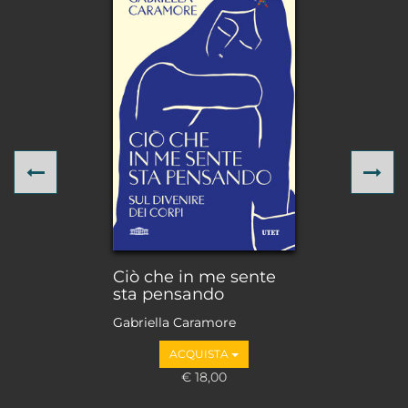
Previous
Ne
Ciò che in me sente
sta pensando
Gabriella Caramore
ACQUISTA
€ 18,00