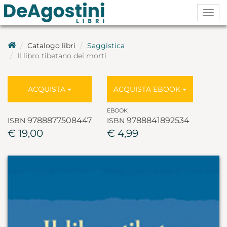
Togg
navig
Catalogo libri
Saggistica
Il libro tibetano dei morti
ACQUISTA
ACQUISTA EBOOK
EBOOK
9788877508447
9788841892534
ISBN
ISBN
€ 19,00
€ 4,99