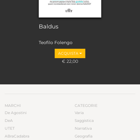
Baldus
Teofilo Folengo
ACQUISTA
€ 22,00
MARCHI
CATEGORIE
De Agostini
Varia
DeA
Saggistica
UTET
Narrativa
ABraCadabra
Geografia