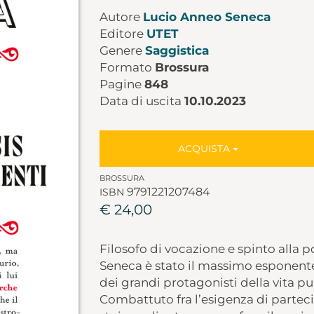
Autore
Lucio Anneo Seneca
Editore
UTET
Genere
Saggistica
Formato
Brossura
Pagine
848
Data di uscita
10.10.2023
ACQUISTA
BROSSURA
9791221207484
ISBN
€ 24,00
Filosofo di vocazione e spinto alla p
Seneca è stato il massimo esponent
dei grandi protagonisti della vita p
Combattuto fra l’esigenza di partecipa