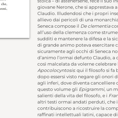
stoica – di astenersene, fece il suo 
giovane Nerone, che si apprestava a
Claudio. Illudendosi che i propri in
allievo dai pericoli di una monarchi
Seneca compose il
De clementia
con
all’uso della clemenza come strumen
sudditi e mantenere la difesa e la s
di grande animo poteva esercitare c
sicuramente agli occhi di Seneca no
d’animo l’ormai defunto Claudio, a cu
così malcelata da volerne celebrare l
Apocolocyntosis
: qui il filosofo si 
dopo essersi visto negare gli onori d
agli inferi, dove diventa cancelliere
questo volume gli
Epigrammi
, un m
salienti della vita del filosofo, e i
Fra
altri testi ormai andati perduti, ch
contribuiscono a ricostruire la comp
raffinati intellettuali latini, capace