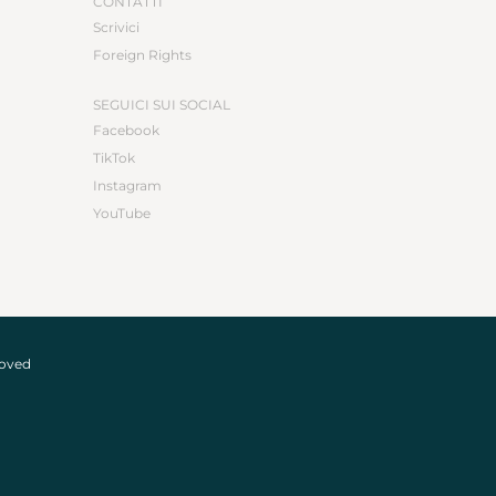
CONTATTI
Scrivici
Foreign Rights
SEGUICI SUI SOCIAL
Facebook
TikTok
Instagram
YouTube
roved