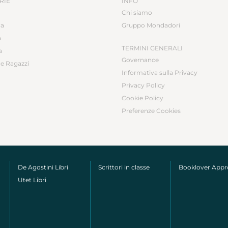
RIE
INFO
Chi siamo
ca
Gruppo Mondadori
a
TERMINI GENERALI
a
Governance
e Ragazzi
Informativa sulla Privacy
Privacy Policy
Cookie Policy
Preferenze Cookies
De Agostini Libri
Scrittori in classe
Booklover App
Utet Libri