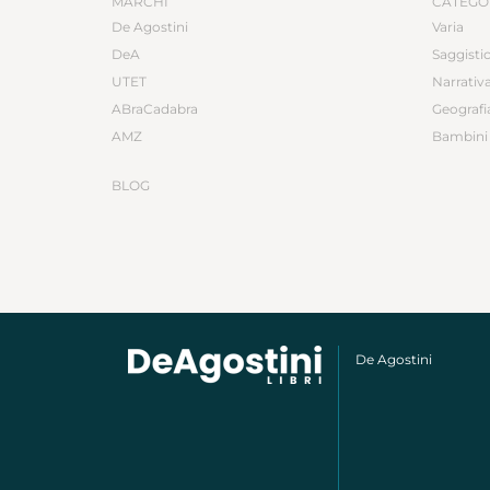
MARCHI
CATEGO
De Agostini
Varia
DeA
Saggisti
UTET
Narrativ
ABraCadabra
Geografi
AMZ
Bambini 
BLOG
De Agostini