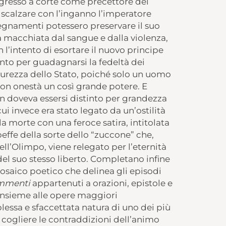
ingresso a corte come precettore del
 scalzare con l’inganno l’imperatore
segnamenti potessero preservare il suo
a macchiata dal sangue e dalla violenza,
 l’intento di esortare il nuovo principe
to per guadagnarsi la fedeltà dei
icurezza dello Stato, poiché solo un uomo
on onestà un così grande potere. E
n doveva essersi distinto per grandezza
i invece era stato legato da un’ostilità
a morte con una feroce satira, intitolata
fa beffe della sorte dello “zuccone” che,
ell’Olimpo, viene relegato per l’eternità
 del suo stesso liberto. Completano infine
osaico poetico che delinea gli episodi
mmenti
appartenuti a orazioni, epistole e
e insieme alle opere maggiori
lessa e sfaccettata natura di uno dei più
 di cogliere le contraddizioni dell’animo