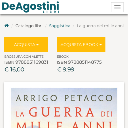
Togg
navig
Catalogo libri
Saggistica
La guerra dei mille anni
ACQUISTA
ACQUISTA EBOOK
BROSSURA CON ALETTE
EBOOK
9788851169831
9788851148775
ISBN
ISBN
€ 16,00
€ 9,99