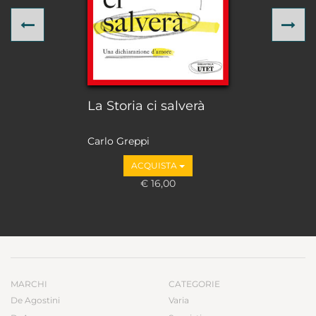
Previous
Ne
La Storia ci salverà
Carlo Greppi
ACQUISTA
€ 16,00
MARCHI
CATEGORIE
De Agostini
Varia