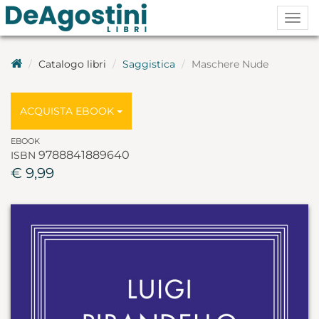
Togg
navig
Catalogo libri
Saggistica
Maschere Nude
ACQUISTA EBOOK
EBOOK
9788841889640
ISBN
€ 9,99