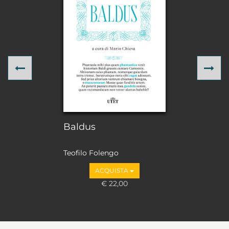
Previous
Ne
Baldus
Teofilo Folengo
ACQUISTA
€ 22,00