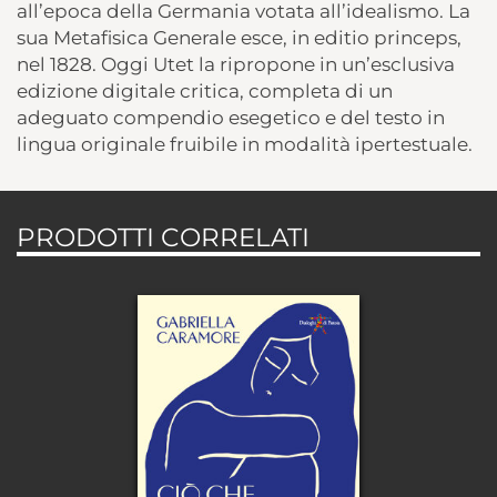
all’epoca della Germania votata all’idealismo. La
sua Metafisica Generale esce, in editio princeps,
nel 1828. Oggi Utet la ripropone in un’esclusiva
edizione digitale critica, completa di un
adeguato compendio esegetico e del testo in
lingua originale fruibile in modalità ipertestuale.
PRODOTTI CORRELATI