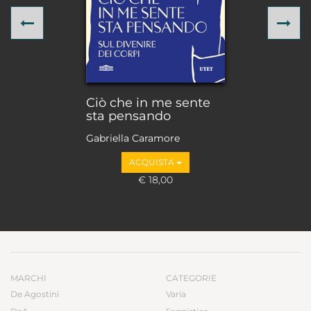
Previous
Ne
Ciò che in me sente
sta pensando
Gabriella Caramore
ACQUISTA
€ 18,00
MARCHI
CATEGORIE
De Agostini
Varia