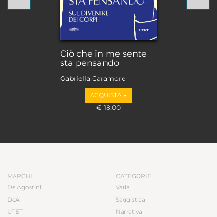
Ciò che in me sente
sta pensando
Gabriella Caramore
ACQUISTA
€ 18,00
MARCHI
CATEGORIE
De Agostini
Varia
DeA
Saggistica
UTET
Narrativa