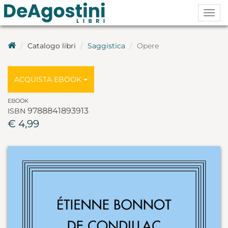
Togg
navig
Catalogo libri
Saggistica
Opere
ACQUISTA EBOOK
EBOOK
9788841893913
ISBN
€ 4,99