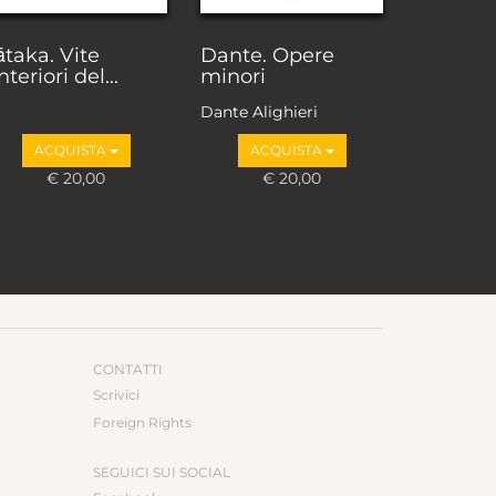
ātaka. Vite
Dante. Opere
nteriori del...
minori
Dante Alighieri
ACQUISTA
ACQUISTA
€ 20,00
€ 20,00
CONTATTI
Scrivici
Foreign Rights
SEGUICI SUI SOCIAL