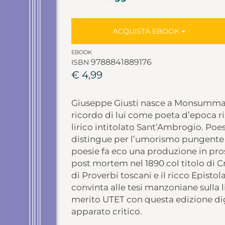
ACQUISTA EBOOK
EBOOK
9788841889176
ISBN
€ 4,99
Giuseppe Giusti nasce a Monsummano 
ricordo di lui come poeta d’epoca 
lirico intitolato Sant’Ambrogio. Poes
distingue per l’umorismo pungente e 
poesie fa eco una produzione in p
post mortem nel 1890 col titolo di C
di Proverbi toscani e il ricco Episto
convinta alle tesi manzoniane sulla 
merito UTET con questa edizione dig
apparato critico.