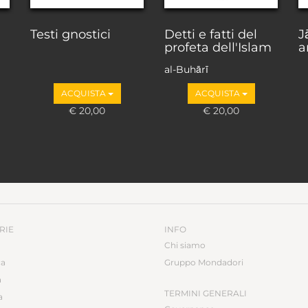
Testi gnostici
Detti e fatti del
J
profeta dell'Islam
a
al-Buhārī
ACQUISTA
ACQUISTA
€ 20,00
€ 20,00
RIE
INFO
Chi siamo
ca
Gruppo Mondadori
a
TERMINI GENERALI
a