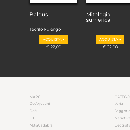
Baldus
Mitologia
sumerica
Teofilo Folengo
ACQUISTA
ACQUISTA
€ 22,00
€ 22,00
MARCHI
CATEGO
De Agostini
Varia
DeA
Saggisti
UTET
Narrativ
ABraCadabra
Geografi