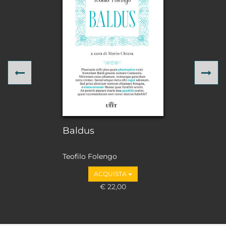
Previous
Ne
Baldus
Teofilo Folengo
ACQUISTA
€ 22,00