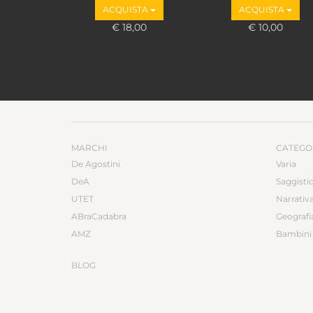
ACQUISTA
ACQUISTA
€ 18,00
€ 10,00
MARCHI
CATEGO
De Agostini
Varia
DeA
Saggisti
UTET
Narrativ
ABraCadabra
Geografi
AMZ
Bambini 
BLOG