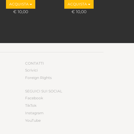
ACQUISTA
ACQUISTA
€ 10,00
€ 10,00
CONTATTI
Scrivici
Foreign Rights
SEGUICI SUI SOCIAL
Facebook
TikTok
Instagram
YouTube