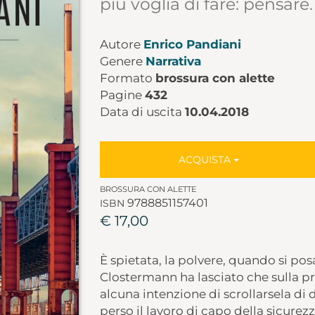
più voglia di fare: pensare.
Autore
Enrico Pandiani
Genere
Narrativa
Formato
brossura con alette
Pagine
432
Data di uscita
10.04.2018
ACQUISTA
BROSSURA CON ALETTE
9788851157401
ISBN
€ 17,00
È spietata, la polvere, quando si pos
Clostermann ha lasciato che sulla p
alcuna intenzione di scrollarsela d
perso il lavoro di capo della sicurez