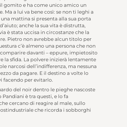
 il gomito e ha come unico amico un
Ma a lui va bene così: se non ti leghi a
una mattina si presenta alla sua porta
’aiuto; anche la sua vita è distrutta,
ia è stata uccisa in circostanze che la
re. Pietro non avrebbe alcun titolo per
 questura c’è almeno una persona che non
ricomparire davanti – eppure, impietosito
e la sfida. La polvere inizierà lentamente
vole narcosi dell’indifferenza, ma nessuna
ezzo da pagare. E il destino a volte lo
vi facendo per evitarlo.
uardo del noir dentro le pieghe nascoste
 Pandiani è tra questi, e lo fa
he cercano di reagire al male, sullo
ostindustriale che ricorda i sobborghi