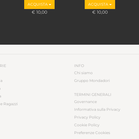
ACQUISTA
ACQUISTA
€ 10,00
€ 10,00
RIE
INFO
Chi siamo
ca
Gruppo Mondadori
a
TERMINI GENERALI
a
Governance
e Ragazzi
Informativa sulla Privacy
Privacy Policy
Cookie Policy
Preferenze Cookies