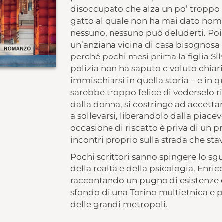
disoccupato che alza un po’ troppo
gatto al quale non ha mai dato nome. 
nessuno, nessuno può deluderti. Poi 
un’anziana vicina di casa bisognosa d
perché pochi mesi prima la figlia Silv
polizia non ha saputo o voluto chiari
immischiarsi in quella storia – e in
sarebbe troppo felice di vederselo 
dalla donna, si costringe ad accettar
a sollevarsi, liberandolo dalla piace
occasione di riscatto è priva di un pr
incontri proprio sulla strada che sta
Pochi scrittori sanno spingere lo sg
della realtà e della psicologia. Enrico
raccontando un pugno di esistenze c
sfondo di una Torino multietnica e p
delle grandi metropoli.