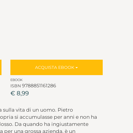
ACQUISTA EBOOK
EBOOK
9788851161286
ISBN
€ 8,99
a sulla vita di un uomo. Pietro
ropria si accumulasse per anni e non ha
i dosso. Da quando ha ingiustamente
za per una grossa azienda, è un