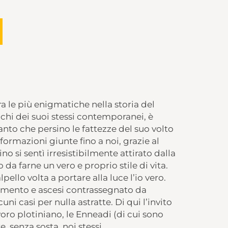
tra le più enigmatiche nella storia del
chi dei suoi stessi contemporanei, è
anto che persino le fattezze del suo volto
nformazioni giunte fino a noi, grazie al
ino si sentì irresistibilmente attirato dalla
to da farne un vero e proprio stile di vita.
lpello volta a portare alla luce l’io vero.
amento e ascesi contrassegnato da
ni casi per nulla astratte. Di qui l’invito
oro plotiniano, le Enneadi (di cui sono
e, senza sosta, noi stessi.