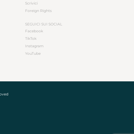
Scrivici
Foreign Rights
SEGUICI SUI SOCIAL
Facebook
TikTok
Instagram
YouTube
roved