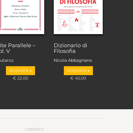
ite Parallele –
Dizionario di
ol. V
Filosofia
lutarco
Nicola Abbagnano
ACQUISTA
ACQUISTA
€ 22,00
€ 45,00
CONTATTI