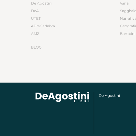
De Agostini
Varia
DeA
Saggisti
UTET
Narrativ
ABraCadabra
Geografi
AMZ
Bambini 
BLOG
De Agostini