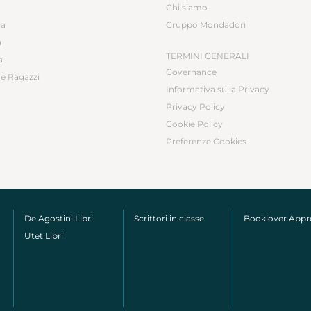
Chi siamo
ca
Gruppo Mondadori
a
TERMINI GENERALI
a
Governance
e Ragazzi
Informativa sulla Privacy
Privacy Policy
Cookie Policy
Preferenze Cookies
De Agostini Libri
Scrittori in classe
Booklover App
Utet Libri