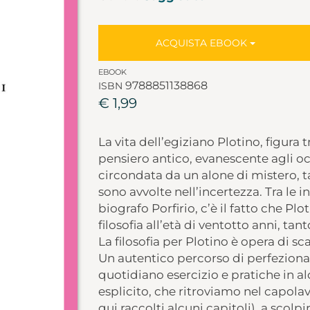
ACQUISTA EBOOK
EBOOK
9788851138868
ISBN
€ 1,99
La vita dell’egiziano Plotino, figura 
pensiero antico, evanescente agli oc
circondata da un alone di mistero, t
sono avvolte nell’incertezza. Tra le i
biografo Porfirio, c’è il fatto che Plot
filosofia all’età di ventotto anni, tan
La filosofia per Plotino è opera di sca
Un autentico percorso di perfezion
quotidiano esercizio e pratiche in alcu
esplicito, che ritroviamo nel capolav
qui raccolti alcuni capitoli), a scolpir