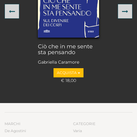
Previous
Ne
Ciò che in me sente
sta pensando
Gabriella Caramore
ACQUISTA
€ 18,00
MARCHI
CATEGORIE
De Agostini
Varia