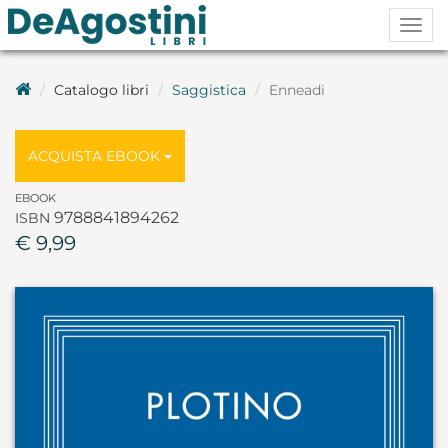
Togg
navig
Catalogo libri
Saggistica
Enneadi
ACQUISTA EBOOK
EBOOK
9788841894262
ISBN
€ 9,99