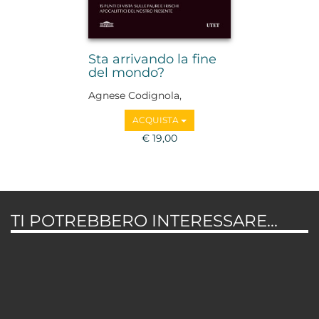
Sta arrivando la fine
del mondo?
Agnese Codignola,
Francesca Coin, Giulia
ACQUISTA
Corsini, Ferdinando
Cotugno, Gianluca Didino,
€ 19,00
Barbara Frale, Ludovica
Lugli, Ilaria Mazzini,
Emanuele Menietti, Guido
Mori, Franco Palazzi, Claudia
Pasquero, Paolo Pecere,
TI POTREBBERO INTERESSARE...
Simone Pieranni, Daniele
Zinni