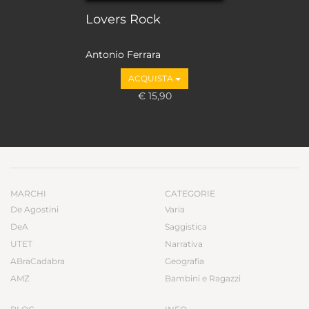
Lovers Rock
Antonio Ferrara
ACQUISTA
€ 15,90
MARCHI
CATEGORIE
De Agostini
Varia
DeA
Saggistica
UTET
Narrativa
ABraCadabra
Geografia
AMZ
Bambini e Ragazzi