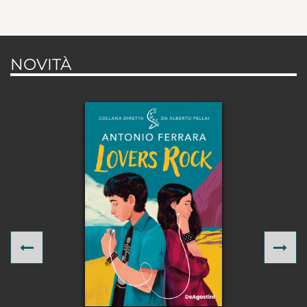
NOVITÀ
Previous
Ne