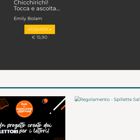
Chicchirichì!
Tocca e ascolta…
Emily Bolam
ACQUISTA
€ 15,90