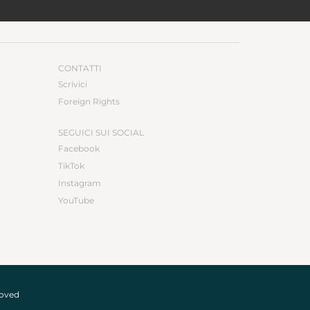
CONTATTI
Scrivici
Foreign Rights
SEGUICI SUI SOCIAL
Facebook
TikTok
Instagram
YouTube
roved