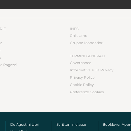
RIE
INFO
Chi siamo
ca
Gruppo Mondadori
a
TERMINI GENERALI
a
Governance
e Ragazzi
Informativa sulla Privacy
Privacy Policy
Cookie Policy
Preferenze Cookies
De Agostini Libri
Scrittori in classe
Booklover App