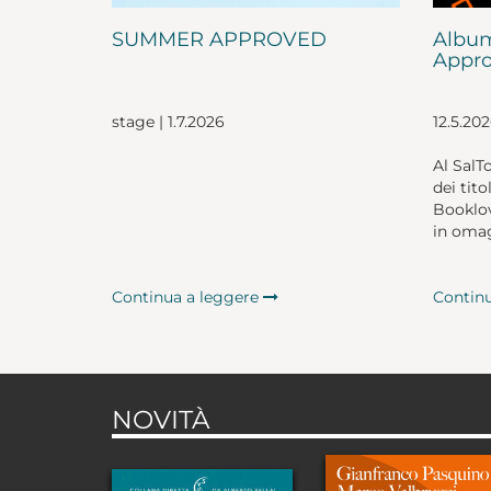
SUMMER APPROVED
Album
Appro
stage | 1.7.2026
12.5.20
Al SalT
dei tito
Booklov
in omag
Continua a leggere
Contin
NOVITÀ