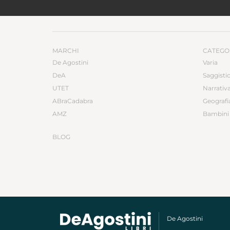
MARCHI
CATEGO
De Agostini
Varia
DeA
Saggisti
UTET
Narrativ
ABraCadabra
Geografi
AMZ
Bambini 
BLOG
De Agostini