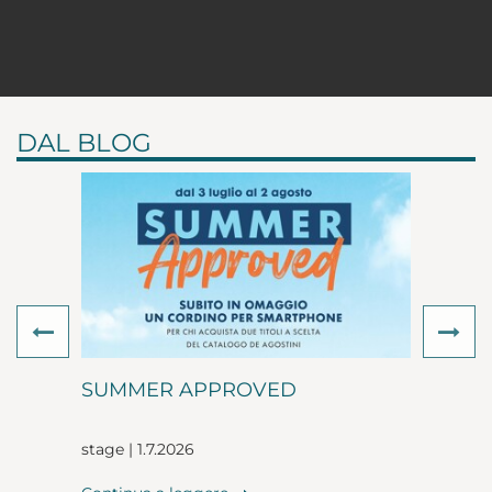
DAL BLOG
Previous
Ne
SUMMER APPROVED
stage | 1.7.2026