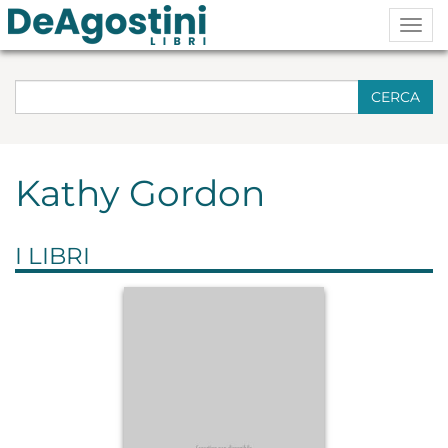
Togg
navig
CERCA
Kathy Gordon
I LIBRI