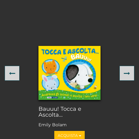
Previous
Ne
Bauuu! Tocca e
Ascolta...
Emily Bolam
ACQUISTA