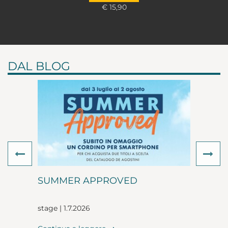
€ 15,90
DAL BLOG
Previous
Ne
SUMMER APPROVED
stage | 1.7.2026