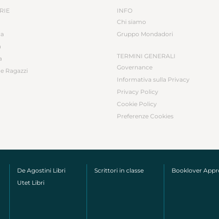
RIE
INFO
Chi siamo
ca
Gruppo Mondadori
a
TERMINI GENERALI
a
Governance
e Ragazzi
Informativa sulla Privacy
Privacy Policy
Cookie Policy
Preferenze Cookies
De Agostini Libri
Scrittori in classe
Booklover App
Utet Libri