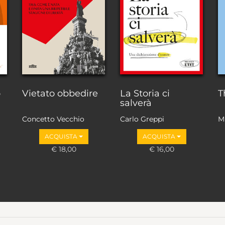
o
Vietato obbedire
La Storia ci
T
salverà
Concetto Vecchio
Carlo Greppi
M
ACQUISTA
ACQUISTA
€ 18,00
€ 16,00