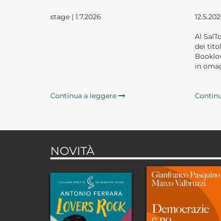
stage | 1.7.2026
12.5.20
Al SalT
dei tito
Booklov
in omag
Continua a leggere
Contin
NOVITÀ