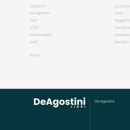
MARCHI
CATEGO
De Agostini
Varia
DeA
Saggisti
UTET
Narrativ
ABraCadabra
Geografi
AMZ
Bambini 
BLOG
De Agostini