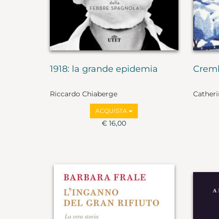
1918: la grande epidemia
Creml
Riccardo Chiaberge
Catheri
ACQUISTA
€ 16,00