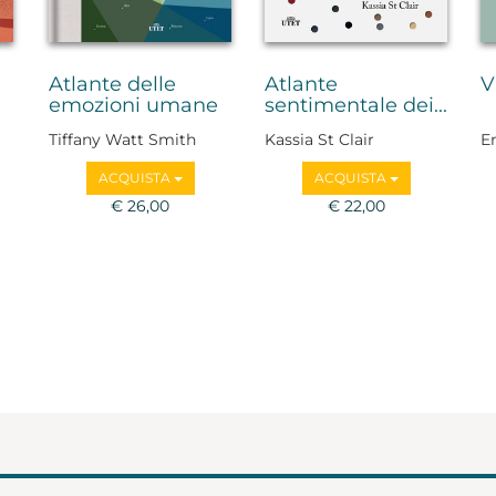
Atlante delle
Atlante
V
emozioni umane
sentimentale dei...
Tiffany Watt Smith
Kassia St Clair
E
ACQUISTA
ACQUISTA
,
€ 26,00
€ 22,00