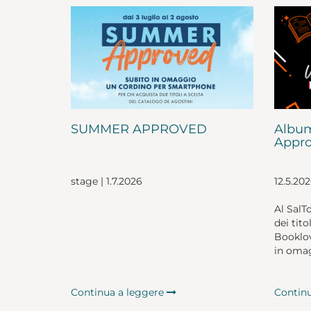
SUMMER APPROVED
Album
Appro
stage | 1.7.2026
12.5.20
Al SalT
dei tito
Booklov
in omag
Continua a leggere
Contin