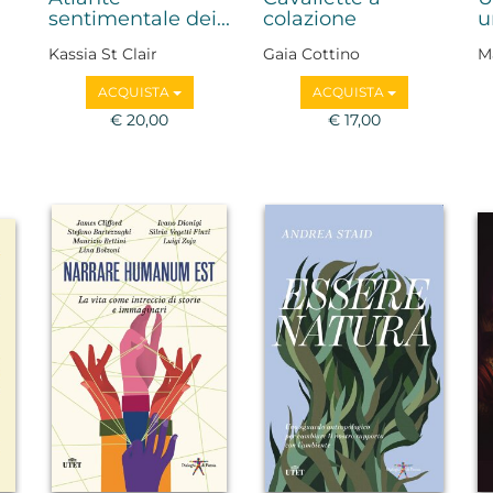
sentimentale dei...
colazione
u
Kassia St Clair
Gaia Cottino
M
F
ACQUISTA
ACQUISTA
F
€ 20,00
€ 17,00
Ba
B
B
M