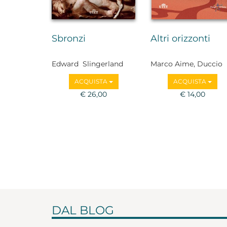
Sbronzi
Altri orizzonti
Edward Slingerland
Marco Aime, Duccio
Demetrio, Adriano
ACQUISTA
ACQUISTA
Favole, Marco Vannini
€ 26,00
Alessandro Vanoli
€ 14,00
DAL BLOG