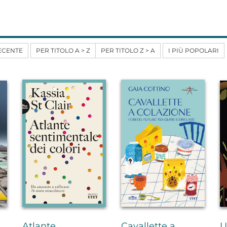
ECENTE
PER TITOLO A > Z
PER TITOLO Z > A
I PIÙ POPOLARI
Atlante
Cavallette a
U