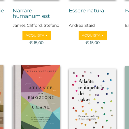
ie
Narrare
Essere natura
F
humanum est
James Clifford, Stefano
Andrea Staid
E
Bartezzaghi, Maurizio
ACQUISTA
ACQUISTA
Bettini, Lina Bolzoni,
Ivano Dionigi, Silvia
€ 15,00
€ 15,00
Vegetti Finzi, Luigi Zoja