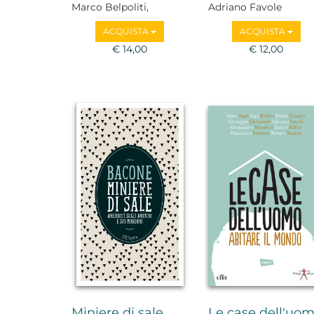
Marco Belpoliti,
Adriano Favole
Giovanni De Luna,
ACQUISTA
ACQUISTA
Nicola Gardini, Fabrizio
Gifuni, Francesca
€ 14,00
€ 12,00
Rigotti, Nadia Fusini
Miniere di sale
Le case dell'uo