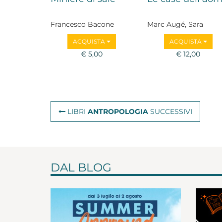
Francesco Bacone
Marc Augé, Sara
Boffito, Felice Cimatti
ACQUISTA
ACQUISTA
Giuseppe Civitarese,
€ 5,00
Adriano Favole,
€ 12,00
Alessandro Mendini,
Daniel Miller,
Francesco Remotti,
Renato Sesana
LIBRI
ANTROPOLOGIA
SUCCESSIVI
DAL BLOG