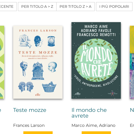
ECENTE
PER TITOLO A > Z
PER TITOLO Z > A
I PIÙ POPOLARI
e
Teste mozze
Il mondo che
N
avrete
Frances Larson
Marco Aime, Adriano
E
Favole, Francesco
M