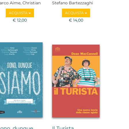
arco Aime, Christian
Stefano Bartezzaghi
romberger, Adriano
ACQUISTA
ACQUISTA
vole, Alberto
ocentini, Anna
€ 12,00
€ 14,00
iverio Ferraris,
lessandro Piperno,
er Aldo Rovatti,
avide Zoletto
ono, dunque
Il Turista