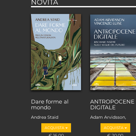
NOVITÀ
Dare forme al
ANTROPOCENE
mondo
DIGITALE
Andrea Staid
Adam Arvidsson,
Vincenzo Luise
ACQUISTA
ACQUISTA
€ 16,00
€ 20,00