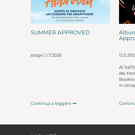
SUMMER APPROVED
Album
Appro
stage | 1.7.2026
12.5.20
Al SalT
dei tito
Booklov
in omag
Continua a leggere
Contin