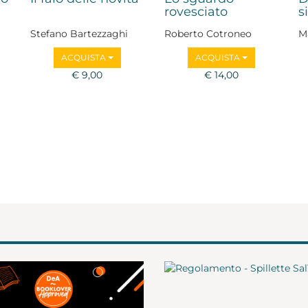
rovesciato
s
Stefano Bartezzaghi
Roberto Cotroneo
M
,
B
ACQUISTA
ACQUISTA
B
€ 9,00
€ 14,00
Sa
M
Z