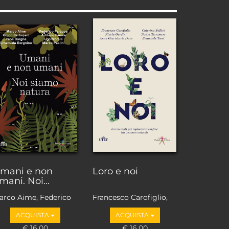
mani e non
Loro e noi
mani. Noi...
arco Aime, Federico
Francesco Carofiglio,
aloppa, Adriano
Anna Giurickovic Dato,
ACQUISTA
ACQUISTA
avole, Guido
Emanuele Trevi, Nadia
rbujani, Irene
€ 16,00
Terranova, Nicola
€ 16,00