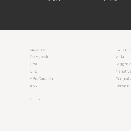
MARCHI
CATEGO
De Agostini
Varia
DeA
Saggisti
UTET
Narrativ
ABraCadabra
Geografi
AMZ
Bambini 
BLOG