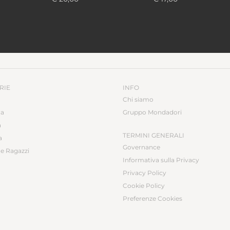
B
B
M
RIE
INFO
Chi siamo
ca
Gruppo Mondadori
a
TERMINI GENERALI
a
Governance
e Ragazzi
Informativa sulla Privacy
Privacy Policy
Cookie Policy
Preferenze Cookies