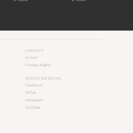
orgna, Emanuela
Gardini, Caterina Soffici
orgnino, Ugo Morelli,
arco Paolini
CONTATTI
Scrivici
Foreign Rights
SEGUICI SUI SOCIAL
Facebook
TikTok
Instagram
YouTube