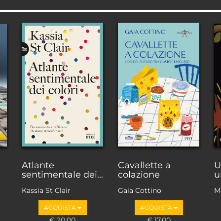
Atlante
Cavallette a
U
sentimentale dei...
colazione
u
Kassia St Clair
Gaia Cottino
M
F
ACQUISTA
ACQUISTA
F
€ 20,00
€ 17,00
Ba