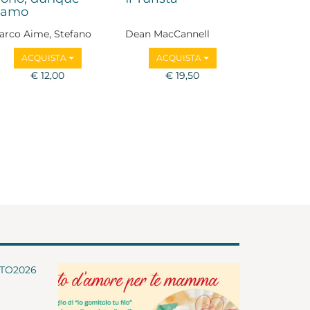
iamo
arco Aime, Stefano
Dean MacCannell
artezzaghi, Zygmunt
ACQUISTA
ACQUISTA
auman, Laura Boella,
lvatore Natoli,
€ 12,00
€ 19,50
arino Niola, Stefano
amagni, Luigi Zoja