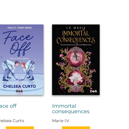
ace off
Immortal
consequences
helsea Curto
Marie I.V.