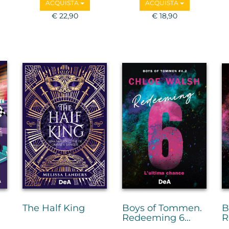
ACQUISTA
ACQUISTA
€ 22,90
€ 18,90
The Half King
Boys of Tommen.
B
Redeeming 6...
R