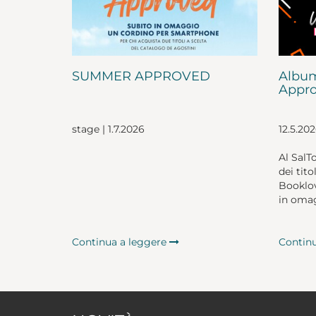
SUMMER APPROVED
Album
Appro
stage | 1.7.2026
12.5.20
Al SalT
dei tito
Booklov
in omag
Continua a leggere
Contin