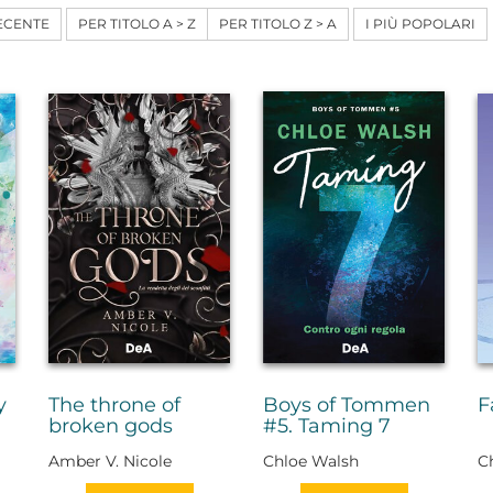
ECENTE
PER TITOLO A > Z
PER TITOLO Z > A
I PIÙ POPOLARI
y
The throne of
Boys of Tommen
F
broken gods
#5. Taming 7
Amber V. Nicole
Chloe Walsh
C