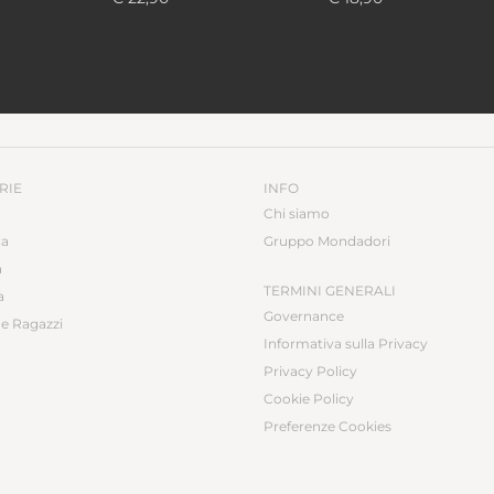
RIE
INFO
Chi siamo
ca
Gruppo Mondadori
a
TERMINI GENERALI
a
Governance
e Ragazzi
Informativa sulla Privacy
Privacy Policy
Cookie Policy
Preferenze Cookies