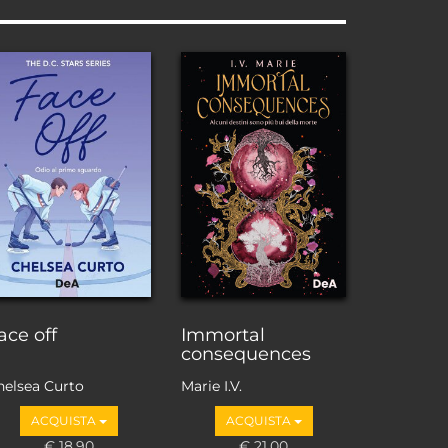
ace off
Immortal
consequences
helsea Curto
Marie I.V.
ACQUISTA
ACQUISTA
€ 18,90
€ 21,00