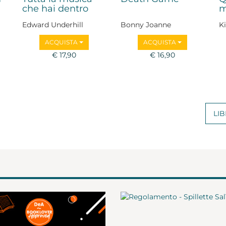
che hai dentro
m
Edward Underhill
Bonny Joanne
K
ACQUISTA
ACQUISTA
€ 17,90
€ 16,90
LIB