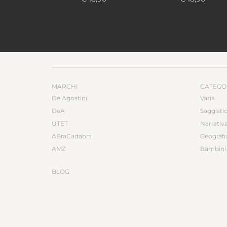
MARCHI
CATEGO
De Agostini
Varia
DeA
Saggisti
UTET
Narrativ
ABraCadabra
Geografi
AMZ
Bambini 
BLOG