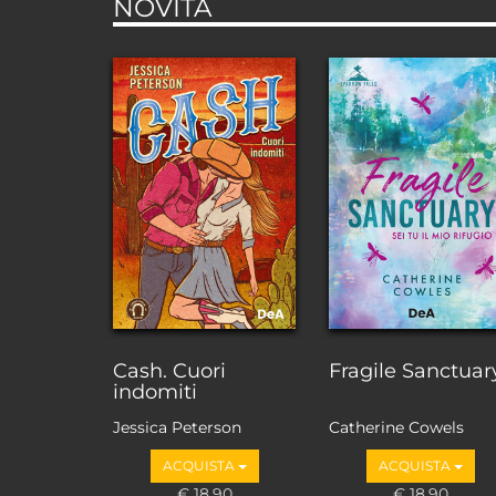
NOVITÀ
Cash. Cuori
Fragile Sanctuar
indomiti
Jessica Peterson
Catherine Cowels
ACQUISTA
ACQUISTA
€ 18,90
€ 18,90