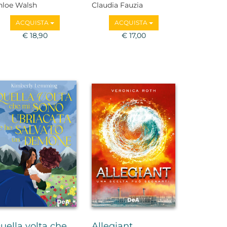
hloe Walsh
Claudia Fauzia
ACQUISTA
ACQUISTA
€ 18,90
€ 17,00
uella volta che
Allegiant