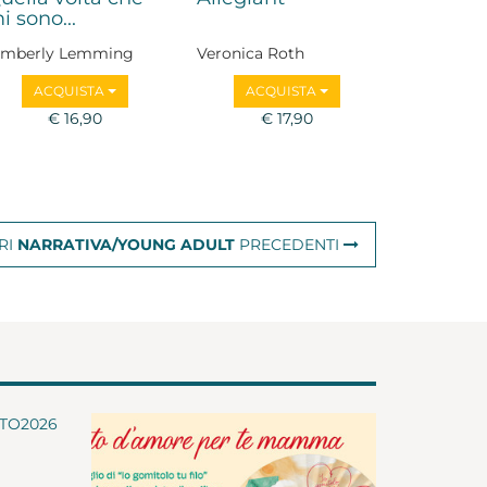
i sono...
imberly Lemming
Veronica Roth
ACQUISTA
ACQUISTA
€ 16,90
€ 17,90
RI
NARRATIVA/YOUNG ADULT
PRECEDENTI