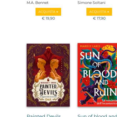
M.A. Bennet
Simone Soltani
ACQUISTA
ACQUISTA
€ 19,90
€ 17,90
Painted Devils
Sun of blood an