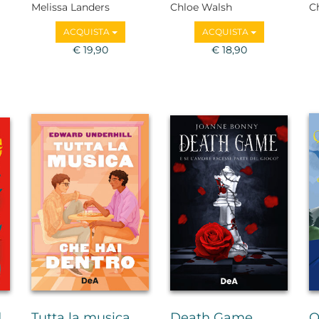
Melissa Landers
Chloe Walsh
C
ACQUISTA
ACQUISTA
€ 19,90
€ 18,90
d
Tutta la musica
Death Game
Q