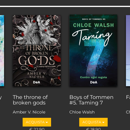
y
The throne of
Boys of Tommen
F
broken gods
#5. Taming 7
Amber V. Nicole
Chloe Walsh
C
ACQUISTA
ACQUISTA
€ 22,90
€ 18,90