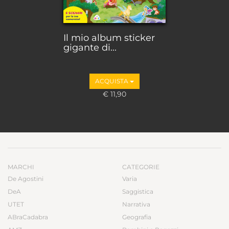
Il mio album sticker
gigante di...
ACQUISTA
€ 11,90
MARCHI
CATEGORIE
De Agostini
Varia
DeA
Saggistica
UTET
Narrativa
ABraCadabra
Geografia