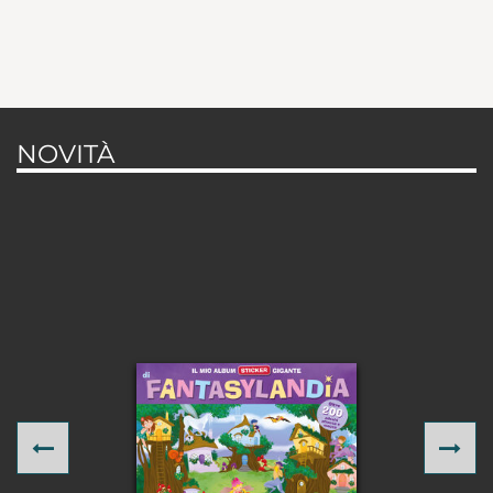
NOVITÀ
Previous
Ne