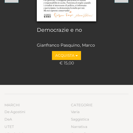
Democrazie e no
Gianfranco Pasquino, Marco
Valbruzzi
ACQUISTA
€ 15,00
MARCHI
CATEGORIE
De Agostini
Varia
DeA
Saggistica
UTET
Narrativa