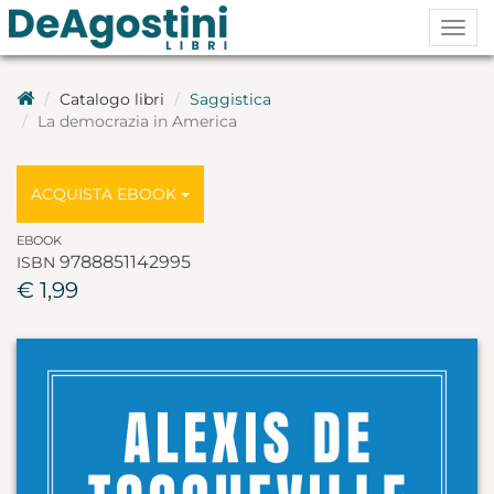
Togg
navig
Catalogo libri
Saggistica
La democrazia in America
ACQUISTA EBOOK
EBOOK
9788851142995
ISBN
€ 1,99