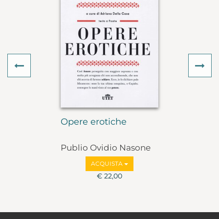
Previous
Ne
Opere erotiche
Publio Ovidio Nasone
ACQUISTA
€ 22,00