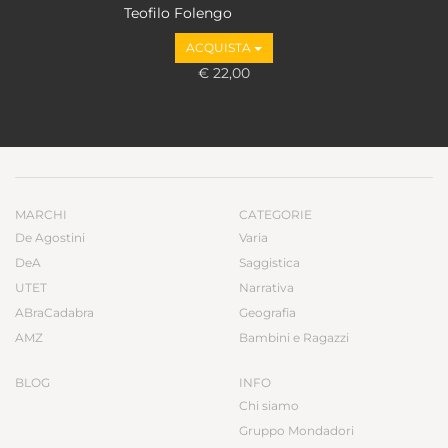
Teofilo Folengo
ACQUISTA
€ 22,00
MARCHI
CATEGORIE
De Agostini
Varia
DeA
Saggistica
UTET
Narrativa
ABraCadabra
Geografia
AMZ
Bambini e Ragazzi
BLOG
INFO
Chi siamo
Gruppo Mondadori