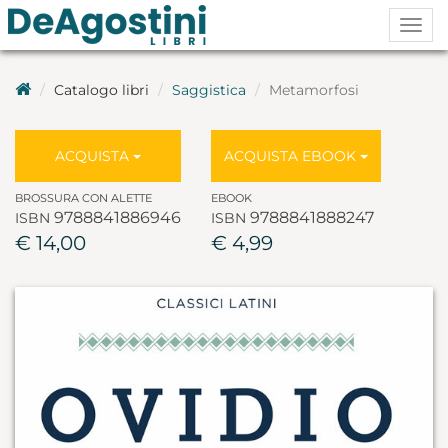
Togg
navig
Catalogo libri
Saggistica
Metamorfosi
ACQUISTA
ACQUISTA EBOOK
BROSSURA CON ALETTE
EBOOK
9788841886946
9788841888247
ISBN
ISBN
€ 14,00
€ 4,99