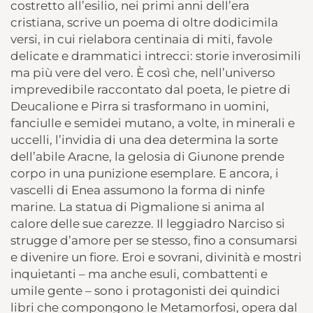
costretto all’esilio, nei primi anni dell’era
cristiana, scrive un poema di oltre dodicimila
versi, in cui rielabora centinaia di miti, favole
delicate e drammatici intrecci: storie inverosimili
ma più vere del vero. È così che, nell’universo
imprevedibile raccontato dal poeta, le pietre di
Deucalione e Pirra si trasformano in uomini,
fanciulle e semidei mutano, a volte, in minerali e
uccelli, l’invidia di una dea determina la sorte
dell’abile Aracne, la gelosia di Giunone prende
corpo in una punizione esemplare. E ancora, i
vascelli di Enea assumono la forma di ninfe
marine. La statua di Pigmalione si anima al
calore delle sue carezze. Il leggiadro Narciso si
strugge d’amore per se stesso, fino a consumarsi
e divenire un fiore. Eroi e sovrani, divinità e mostri
inquietanti – ma anche esuli, combattenti e
umile gente – sono i protagonisti dei quindici
libri che compongono le Metamorfosi, opera dal