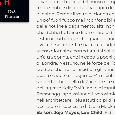
divano tra le braccia del nuovo co
impaziente e distratta una copia de
di colpo. Perché il volto di donna ch
un po’ fuori fuoco ma inconfondibi
delle hotline a pagamento, altri non è
che debba trattarsi di un errore o d
restarne turbata, anche quando l’in
rivela inesistente. La sua inquietudi
stesso giornale e corredata dal solito
un’altra donna, che in capo a pochi gi
di Londra. Nessuno, nelle forze dell’
credere che tra l’omicidio e gli ann
possa esistere un legame. Ma mentre i
sospetto che quella di Zoe non sia s
dell’agente Kelly Swift, abile e impul
Personaggi appassionanti, verosimigl
nell’architettare i più astuti colpi d
decretato il successo di Clare Macki
Barton
,
Jojo Moyes
,
Lee Child
. E di