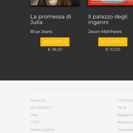
La promessa di
Il palazzo degli
Julia
inganni
Blue Jeans
Jason Matthews
ACQUISTA
ACQUISTA
€ 18,00
€ 10,00
MARCHI
CATEGO
De Agostini
Varia
DeA
Saggisti
UTET
Narrativ
ABraCadabra
Geografi