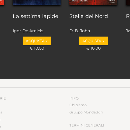
La settima lapide
Stella del Nord
R
Igor De Amicis
D. B. John
J
ACQUISTA
ACQUISTA
€ 10,00
€ 10,00
RIE
INFO
Chi siamo
ca
Gruppo Mondadori
a
TERMINI GENERALI
a