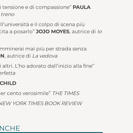
i tensione e di compassione”
PAULA
 treno
’università e il colpo di scena più
cita a posarlo”
JOJO MOYES
, autrice di
Io
amminerai mai più per strada senza
ON
, autrice di
La vedova
altri. L’ho adorato dall’inizio alla fine”
erfetta
 CHILD
per cento verosimile”
THE TIMES
NEW YORK TIMES BOOK REVIEW
ANCHE