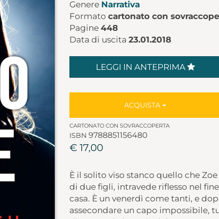
Genere
Narrativa
Formato
cartonato con sovraccope
Pagine
448
Data di uscita
23.01.2018
LEGGI IN ANTEPRIMA
ACQUISTA
CARTONATO CON SOVRACCOPERTA
9788851156480
ISBN
€ 17,00
È il solito viso stanco quello che Z
di due figli, intravede riflesso nel fi
casa. È un venerdì come tanti, e dop
assecondare un capo impossibile, tut