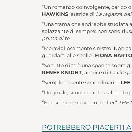
“Un romanzo coinvolgente, carico d
HAWKINS
, autrice di
La ragazza del
“Una trama che andrebbe studiata all
spiazzante di sempre: non sono rius
prima di te
“Meravigliosamente sinistro. Non c
guardarti alle spalle”
FIONA BART
“So tutto di te è una spanna sopra gli 
RENÉE KNIGHT
, autrice di
La vita p
“Semplicemente straordinario”
LEE
“Originale, sconcertante e al cento 
“È così che si scrive un thriller”
THE 
POTREBBERO PIACERTI 