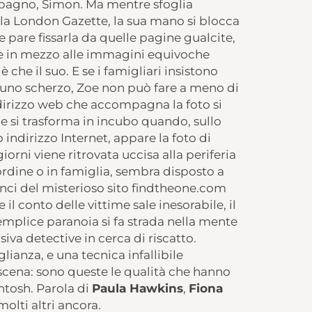
mpagno, Simon. Ma mentre sfoglia
lla London Gazette, la sua mano si blocca
e pare fissarla da quelle pagine gualcite,
le in mezzo alle immagini equivoche
 che il suo. E se i famigliari insistono
i uno scherzo, Zoe non può fare a meno di
dirizzo web che accompagna la foto si
ne si trasforma in incubo quando, sullo
 indirizzo Internet, appare la foto di
orni viene ritrovata uccisa alla periferia
ordine o in famiglia, sembra disposto a
unci del misterioso sito findtheone.com
l conto delle vittime sale inesorabile, il
emplice paranoia si fa strada nella mente
siva detective in cerca di riscatto.
ianza, e una tecnica infallibile
i scena: sono queste le qualità che hanno
ntosh. Parola di
Paula Hawkins
,
Fiona
 molti altri ancora.