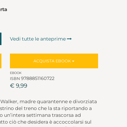
rta
Vedi tutte le anteprime
ACQUISTA EBOOK
EBOOK
9788851160722
ISBN
€ 9,99
oe Walker, madre quarantenne e divorziata
nestrino del treno che la sta riportando a
o un’intera settimana trascorsa ad
to ciò che desidera è accoccolarsi sul