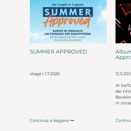
SUMMER APPROVED
Album
Appro
stage | 1.7.2026
12.5.20
Al SalT
dei tito
Booklov
in omag
Continua a leggere
Contin