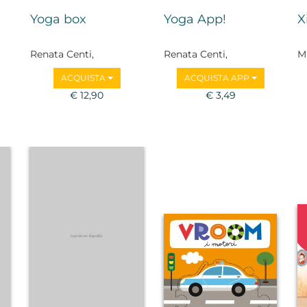
Yoga box
Yoga App!
X
Renata Centi,
Renata Centi,
M
Francesca Senette
Francesca Senette
ACQUISTA
ACQUISTA APP
€ 12,90
€ 3,49