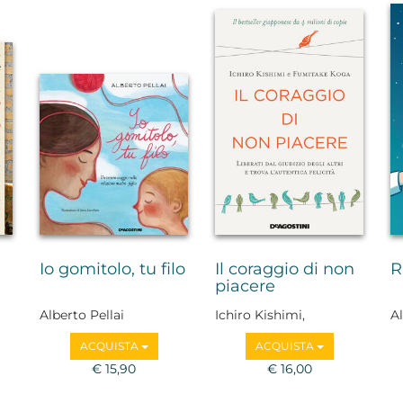
Io gomitolo, tu filo
Il coraggio di non
R
piacere
Alberto Pellai
Ichiro Kishimi,
Al
Fumitake Koga
ACQUISTA
ACQUISTA
€ 15,90
€ 16,00