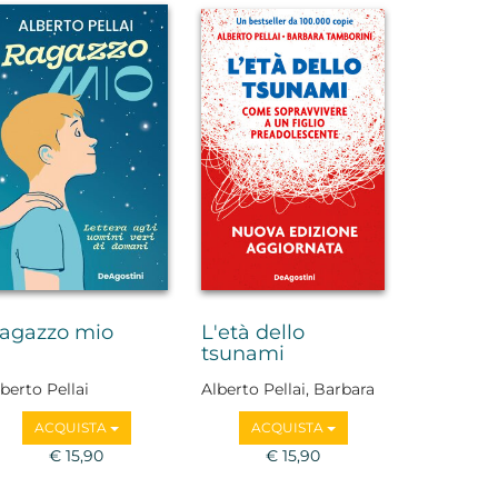
agazzo mio
L'età dello
tsunami
berto Pellai
Alberto Pellai, Barbara
Tamborini
ACQUISTA
ACQUISTA
€ 15,90
€ 15,90