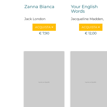
Zanna Bianca
Your English
Words
Jack London
Jacqueline Madden,
Manuela Mariani
ACQUISTA
ACQUISTA
€ 7,90
€ 12,00