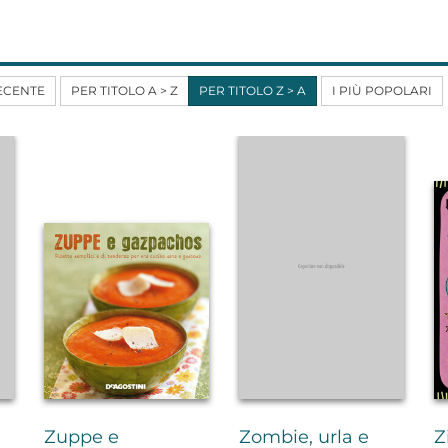
ECENTE
PER TITOLO A > Z
PER TITOLO Z > A
I PIÙ POPOLARI
Zuppe e
Zombie, urla e
Z