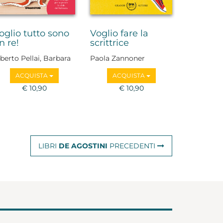
oglio tutto sono
Voglio fare la
n re!
scrittrice
berto Pellai, Barbara
Paola Zannoner
amborini
ACQUISTA
ACQUISTA
€ 10,90
€ 10,90
LIBRI
DE AGOSTINI
PRECEDENTI