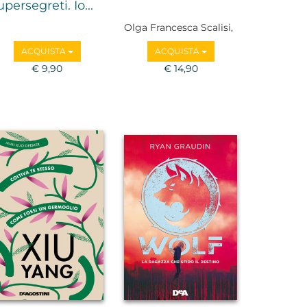
upersegreti. Io...
Olga Francesca Scalisi,
Emanuela Ghinazzi
ACQUISTA
ACQUISTA
€ 9,90
€ 14,90