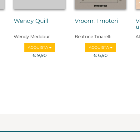
Wendy Quill
Vroom. I motori
V
u
Wendy Meddour
Beatrice Tinarelli
Al
T
ACQUISTA
ACQUISTA
€ 9,90
€ 6,90