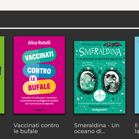
Vaccinati contro
Smeraldina - Un
I
le bufale
oceano di...
l