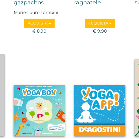
gazpachos
ragnatele
s
Marie-Laure Tombini
ACQUISTA
ACQUISTA
€ 8,90
€ 9,90