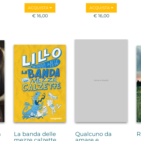
ACQUISTA
ACQUISTA
€ 16,00
€ 16,00
a
La banda delle
Qualcuno da
R
mezze calzette
amare e...