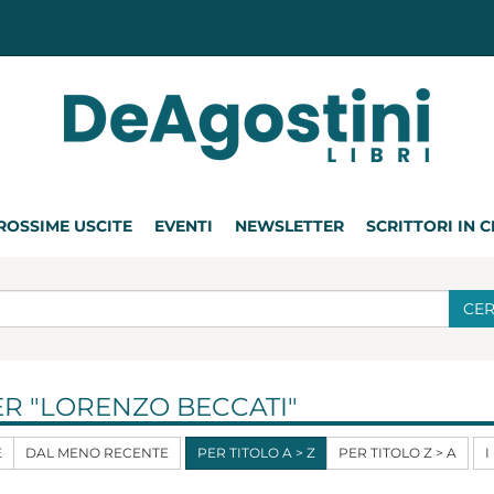
ROSSIME USCITE
EVENTI
NEWSLETTER
SCRITTORI IN 
CE
ER "LORENZO BECCATI"
E
DAL MENO RECENTE
PER TITOLO A > Z
PER TITOLO Z > A
I