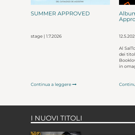
SUMMER APPROVED
Album
Appro
stage | 1.7.2026
12.5.20
Al SalT
dei tito
Booklov
in omag
Continua a leggere
Contin
I NUOVI TITOLI