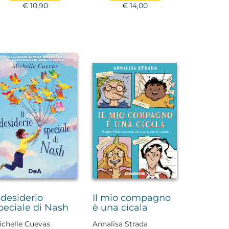
€ 10,90
€ 14,00
l desiderio
Il mio compagno
peciale di Nash
è una cicala
ichelle Cuevas
Annalisa Strada