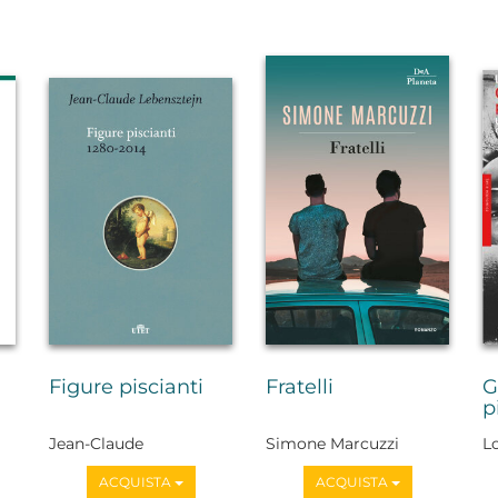
Figure piscianti
Fratelli
G
p
Jean-Claude
Simone Marcuzzi
L
Lebensztejn
ACQUISTA
ACQUISTA