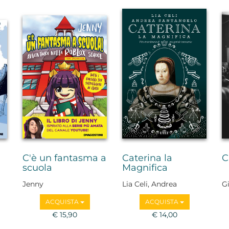
C'è un fantasma a
Caterina la
C
scuola
Magnifica
Jenny
Lia Celi, Andrea
G
Santangelo
ACQUISTA
ACQUISTA
€ 15,90
€ 14,00