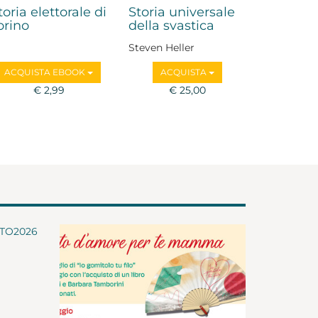
toria elettorale di
Storia universale
orino
della svastica
Steven Heller
ACQUISTA EBOOK
ACQUISTA
€ 2,99
€ 25,00