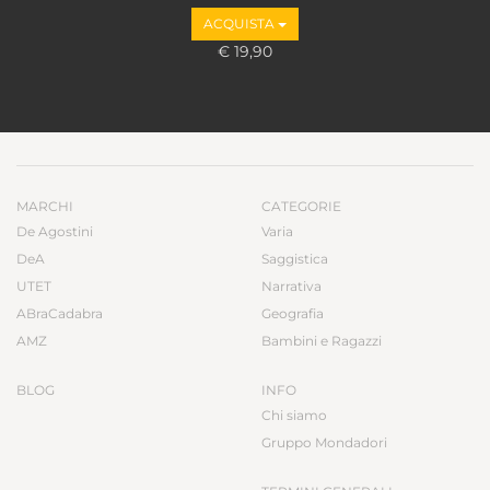
ACQUISTA
€ 19,90
MARCHI
CATEGORIE
De Agostini
Varia
DeA
Saggistica
UTET
Narrativa
ABraCadabra
Geografia
AMZ
Bambini e Ragazzi
BLOG
INFO
Chi siamo
Gruppo Mondadori