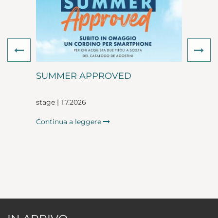
Previous
Ne
SUMMER APPROVED
stage | 1.7.2026
Continua a leggere